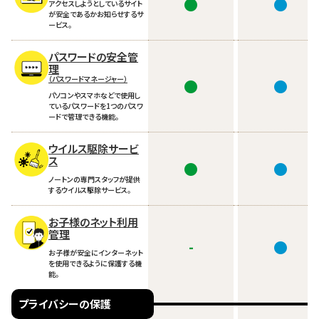
●
●
アクセスしようとしているサイト
が安全であるかお知らせするサ
ービス。
パスワードの安全管
理
（パスワードマネージャー）
●
●
パソコンやスマホなどで使用し
ているパスワードを1つのパスワ
ードで管理できる機能。
ウイルス駆除サービ
ス
●
●
ノートンの専門スタッフが提供
するウイルス駆除サービス。
お子様のネット利用
管理
-
●
お子様が安全にインターネット
を使用できるように保護する機
能。
プライバシーの保護