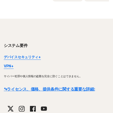
システム要件
デバイスセキュリティ
デバイスやプラットフォームによっては一部の機能が利用できない
VPN
場合があります。
ノートン VPNは、Windows™パソコン、Mac®、iOSデバイス、
ノートン ファミリー (保護者機能)、ノートン クラウドバックアッ
サイバー犯罪や個人情報の盗難を完全に防ぐことはできません。
Android™デバイス、Google TV、Apple TVに対応しています。
プ、ノートン セーフカムは、現在 macOS ではサポートされていま
Windowsのサポートには、x86／x64およびSnapdragon X（Plus
せん。
* ライセンス、価格、提供条件に関する重要な詳細:
およびElite）／ARMチップ搭載デバイスが含まれます。ノートン
Windowsのサポートには、x86／IntelおよびAMD Snapdragon／
VPNは有効期間内は指定した数までのデバイスでご利用いただけま
ARMチップを搭載したデバイスが含まれます。
す。一部の国では、VPNの使用は法律により規制されています。お
詳細:
ライセンス契約は、取引が完了した時点で開始されます。ライセンス
Snapdragon／ARMで動作するバージョンには、保護者機能は含ま
住まいの地域の法律を確認してください。
れていません。
契約には、当社
の販売条件
と
使用許諾契約およびサービス利用規約
が適用さ
れます。
体験版の場合、登録時にお支払い方法を指定する必要がありま