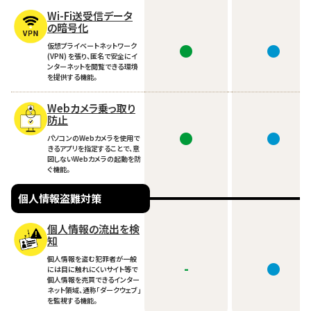
Wi-Fi送受信データ
の暗号化
仮想プライベートネットワーク
●
●
(VPN) を張り、匿名で安全にイ
ンターネットを閲覧できる環境
を提供する機能。
Webカメラ乗っ取り
防止
●
●
パソコンのWebカメラを使用で
きるアプリを指定することで、意
図しないWebカメラの起動を防
ぐ機能。
個人情報盗難対策
個人情報の流出を検
知
個人情報を盗む犯罪者が一般
-
●
には目に触れにくいサイト等で
個人情報を売買できるインター
ネット領域、通称「ダークウェブ」
を監視する機能。