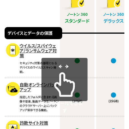
ノートン 360
ノートン 360
スタンダード
デラックス
デバイスとデータの保護
ウイルス/スパイウェ
ア/ランサムウェア対
策
●
●
セキュリティ対策の基礎となる
デバイスのウイルススキャン機
能。
自動オンラインバック
アップ
●
●
指定したフォルダに含まれる画
(10GB)
(25GB)
像や音楽、動画データをノートン
スクロールできま
のクラウドサーバー上にバック
す
アップ保存できる機能。
詐欺サイト対策