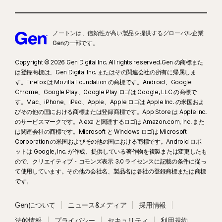
Windows™オペレーティングシステム
Windows™ オペレーティングシステム
す。お客様が前もってキャンセルしなかった場合、体験期間の終了時に請求
Microsoft Windows 11/10 （SモードのWindows
Microsoft Windows 11 に対応
が発生します。
11/10を除くすべてのバージョン）
Microsoft Windows 10 (すべてのエディション)
ノートンは、信頼性が高い製品を提供するグローバル企業
Microsoft Windows 8/8.1 （すべてのバージョン）
Microsoft Windows 8/8.1 (すべてのエディション)。
更新:
請求が発生する前にライセンスの更新をキャンセルしなかった場合、
Genの一部です。
Microsoft Windows 7 （32ビットおよび64ビット）
一部の保護機能は、Windows 8 のスタート画面から起
ライセンスは自動的に更新されます。更新料金は、請求サイクルに応じて、
SP 1以降
動するブラウザではご利用いただけません。
Copyright © 2026 Gen Digital Inc. All rights reserved.Gen の商標また
年ごとにまたは月ごとに請求されます。年ごとの請求の場合は、更新日の
Microsoft Windows 7 (すべてのエディション、SHA2
は登録商標は、Gen Digital Inc. またはその関連会社の所有に帰属しま
Mac®オペレーティングシステム
35 日前までに請求されます。年間ライセンスの場合は、更新料金が記載さ
対応の Service Pack 1 (SP 1) 以降)
す。Firefox は Mozilla Foundation の商標です。Android、Google
最新および2バージョン前までのApple® macOSを搭
れた電子メールが事前に送信されます。
更新料金は、
初回料金よりも高く
Chrome、Google Play、Google Play ロゴは Google, LLC の商標で
Mac® オペレーティングシステム
載したMac
なる場合があります。また、変更される場合があります。ライセンスの更新
す。Mac、iPhone、iPad、Apple、Apple ロゴは Apple Inc. の米国およ
macOS 10.13以降。
は、
こちらに記載されているように
、
アカウント
でキャンセルするか
びその他の国における商標または登録商標です。App Store は Apple Inc.
Android™オペレーティングシステム
利用できない機能: ノートン クラウドバックアップ、ノ
のサービスマークです。Alexa と関連するロゴは Amazon.com, Inc. また
こちらから当社までお問い合わせください
。
ートン ファミリー（保護者機能）、ノートン セーフカ
Android 10.0以降。Google Playアプリがインストー
は関連会社の商標です。Microsoft と Windows ロゴは Microsoft
ム。
ルされている必要があります。
キャンセルと返金:
月間ライセンスの場合は初回購入から 14 日以内、年間
Corporation の米国およびその他の国における商標です。Android ロボ
Android TV OS 10.0以降を搭載したGoogle TV
ットは Google, Inc. が作成、提供している著作物を複製または変更したも
ライセンスの場合は初回購入から 60 日以内であれば、ライセンス契約をキ
Android™ オペレーティングシステム
ので、クリエイティブ・コモンズ表示 3.0 ライセンスに記載の条件に従っ
ャンセルして料金の全額を返金として受け取ることができます。詳しくは、
iOS オペレーティングシステム
Android 10.0以降。Google Playアプリがインストー
て使用しています。その他の会社名、製品名は各社の登録商標または商標
キャンセルおよび返金ポリシー
を参照してください。
ルされている必要があります。マルチユーザーモード
最新および2バージョン前までのApple® iOSを搭載し
です。
契約をキャンセルする場合や返金を依頼するする場合は、こちらをクリック
はサポートされていません。
たiPhoneまたはiPad
してください
ColorOS 7.1以降。Google Playアプリがインストール
最新および2バージョン前までのApple® tvOSを搭載し
Genについて
ニュース&メディア
採用情報
。
されている必要があります。
たApple TV
法的情報
プライバシー
セキュリティ
利用規約